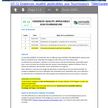
OT.12_Exigences_qualité_applicables_aux_fournisseurs
Télécharger
Page
1
/
4
Zoom
100%