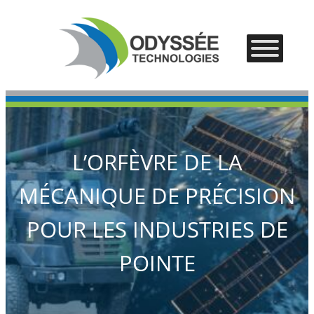
Aller
au
contenu
–
–
–
L’ORFÈVRE DE LA
MÉCANIQUE DE PRÉCISION
POUR LES INDUSTRIES DE
POINTE